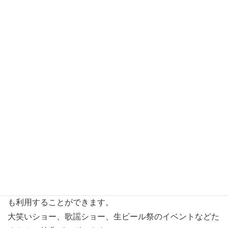
貸し出しいたします。
●火葬場への霊柩車を、特別料金にてご提供いたします。
●祭壇手配の必要のない葬儀は、お料理にかかった費用の
10％割引。
●お葬式、法事の際のマイクロバス、無料送迎。
法事特典
・法事の際の仏様料理、案内はがきの費用の10％割引。
・お料理、お飲み物に掛かった費用の10％割引。
・引物に掛かった費用の10％割引（一部商品を除く）
安心＆特典いっぱいのうおとも友の会
葬儀、法事、仕出し、慶事、その他の特典において何回で
も利用することができます。
大笑いショー、歌謡ショー、生ビール祭のイベントなどた